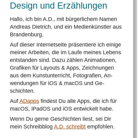
Design und Erzählungen
Hallo, ich bin A.D., mit bürger­lichem Namen
Andreas Dietrich, und ein Medien­künstler aus
Brandenburg.
Auf die­ser Internet­seite präsen­tiere ich ei­nige
mei­ner Ar­beiten, die im Laufe mei­nes Lebens
ent­standen sind. Dazu zählen Ani­mationen,
Gra­fiken für Layouts & Apps, Zeich­nungen
aus dem Kunst­unterricht, Foto­grafien, An­
wendungen für iOS & macOS und Ge­
schichten.
Auf
ADapps
findest Du alle Apps, die ich für
macOS, iPadOS und iOS entwickelt habe.
Wenn Du gerne Ge­schichten liest, sei Dir
mein Schreibblog
A.D. schreibt
empfohlen.